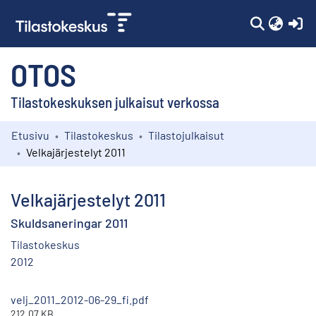
(c
OTOS
Tilastokeskuksen julkaisut verkossa
Etusivu
Tilastokeskus
Tilastojulkaisut
Kokoelmat
Velkajärjestelyt 2011
Selaa
Velkajärjestelyt 2011
Skuldsaneringar 2011
Tilastokeskus
2012
velj_2011_2012-06-29_fi.pdf
212.07 KB