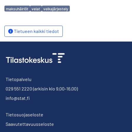
Avainsanat
maksuhäiriöt
velat
velkajärjestely
Tietueen kaikki tiedot
Tietopalvelu
029 551 2220
(arkisin klo 9.00-16.00)
info@stat.fi
Tietosuojaseloste
Saavutettavuusseloste