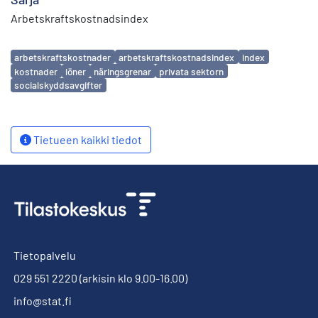
Arbetskraftskostnadsindex
Avainsanat
arbetskraftskostnader
arbetskraftskostnadsindex
index
kostnader
löner
näringsgrenar
privata sektorn
socialskyddsavgifter
Tietueen kaikki tiedot
Tietopalvelu
029 551 2220
(arkisin klo 9.00-16.00)
info@stat.fi