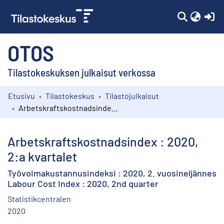
(c
OTOS
Tilastokeskuksen julkaisut verkossa
Etusivu
Tilastokeskus
Tilastojulkaisut
Kokoelmat
Arbetskraftskostnadsindex : 2020, 2:a kvartalet
Selaa
Arbetskraftskostnadsindex : 2020,
2:a kvartalet
Työvoimakustannusindeksi : 2020, 2. vuosineljännes
Labour Cost Index : 2020, 2nd quarter
Statistikcentralen
2020