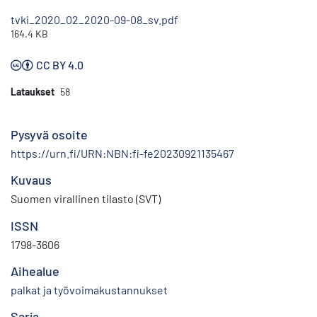
tvki_2020_02_2020-09-08_sv.pdf
164.4 KB
CC BY 4.0
Lataukset
58
Pysyvä osoite
https://urn.fi/URN:NBN:fi-fe20230921135467
Kuvaus
Suomen virallinen tilasto (SVT)
ISSN
1798-3606
Aihealue
palkat ja työvoimakustannukset
Sarja