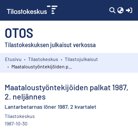
(c
OTOS
Tilastokeskuksen julkaisut verkossa
Etusivu
Tilastokeskus
Tilastojulkaisut
Kokoelmat
Maataloustyöntekijöiden palkat 1987, 2. neljännes
Selaa
Maataloustyöntekijöiden palkat 1987,
2. neljännes
Lantarbetarnas löner 1987, 2 kvartalet
Tilastokeskus
1987-10-30