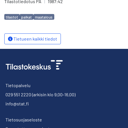
Tilastotiedotus PA
|
1987:42
Avainsanat
tilastot
palkat
maatalous
Tietueen kaikki tiedot
Tietopalvelu
029 551 2220
(arkisin klo 9.00-16.00)
info@stat.fi
Tietosuojaseloste