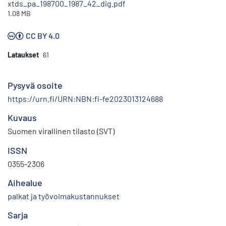
xtds_pa_198700_1987_42_dig.pdf
1.08 MB
CC BY 4.0
Lataukset
61
Pysyvä osoite
https://urn.fi/URN:NBN:fi-fe2023013124688
Kuvaus
Suomen virallinen tilasto (SVT)
ISSN
0355-2306
Aihealue
palkat ja työvoimakustannukset
Sarja