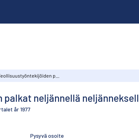
Teollisuustyöntekijöiden palkat neljännellä neljänneksellä 1977
 palkat neljännellä neljänneksell
talet år 1977
Pysyvä osoite