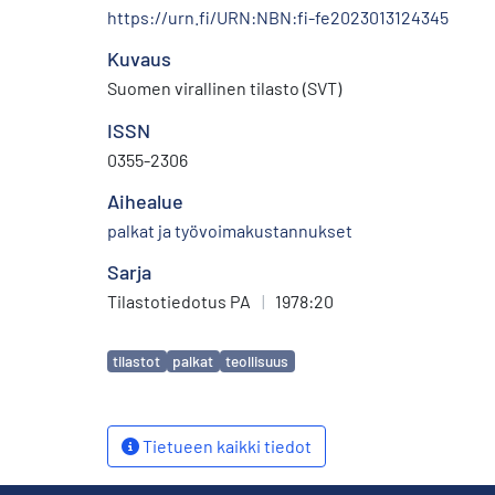
https://urn.fi/URN:NBN:fi-fe2023013124345
Kuvaus
Suomen virallinen tilasto (SVT)
ISSN
0355-2306
Aihealue
palkat ja työvoimakustannukset
Sarja
Tilastotiedotus PA
|
1978:20
Avainsanat
tilastot
palkat
teollisuus
Tietueen kaikki tiedot