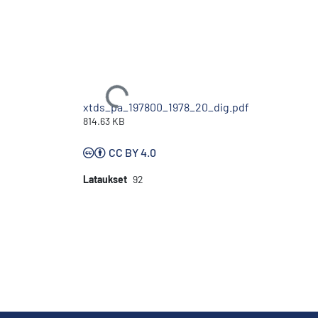
Ladataan...
xtds_pa_197800_1978_20_dig.pdf
814.63 KB
CC BY 4.0
Lataukset
92