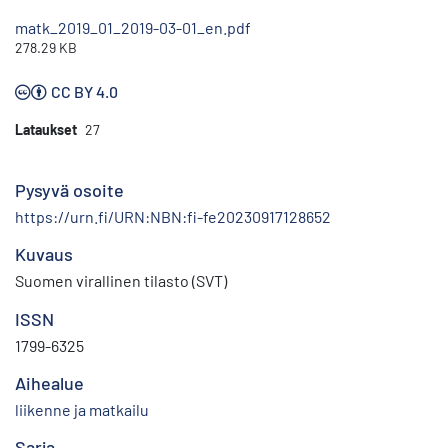
matk_2019_01_2019-03-01_en.pdf
278.29 KB
CC BY 4.0
Lataukset
27
Pysyvä osoite
https://urn.fi/URN:NBN:fi-fe20230917128652
Kuvaus
Suomen virallinen tilasto (SVT)
ISSN
1799-6325
Aihealue
liikenne ja matkailu
Sarja