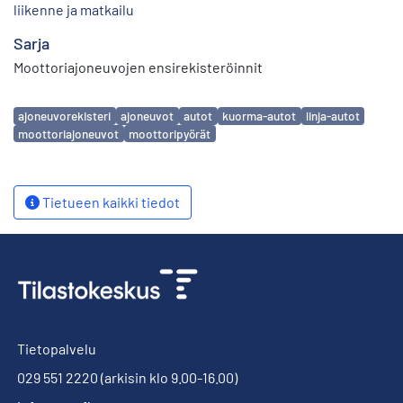
liikenne ja matkailu
Sarja
Moottoriajoneuvojen ensirekisteröinnit
Avainsanat
ajoneuvorekisteri
ajoneuvot
autot
kuorma-autot
linja-autot
moottoriajoneuvot
moottoripyörät
Tietueen kaikki tiedot
Tietopalvelu
029 551 2220
(arkisin klo 9.00-16.00)