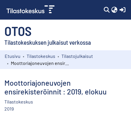
(c
OTOS
Tilastokeskuksen julkaisut verkossa
Etusivu
Tilastokeskus
Tilastojulkaisut
Kokoelmat
Moottoriajoneuvojen ensirekisteröinnit : 2019, elokuu
Selaa
Moottoriajoneuvojen
ensirekisteröinnit : 2019, elokuu
Tilastokeskus
2019