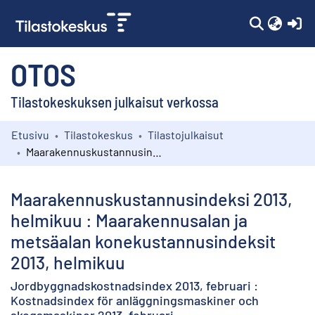
(c
OTOS
Tilastokeskuksen julkaisut verkossa
Etusivu
Tilastokeskus
Tilastojulkaisut
Kokoelmat
Maarakennuskustannusindeksi 2013, helmikuu : Maarakennusalan ja metsäalan konekustannusindeksit 2013, helmikuu
Selaa
Maarakennuskustannusindeksi 2013,
helmikuu : Maarakennusalan ja
metsäalan konekustannusindeksit
2013, helmikuu
Jordbyggnadskostnadsindex 2013, februari :
Kostnadsindex för anläggningsmaskiner och