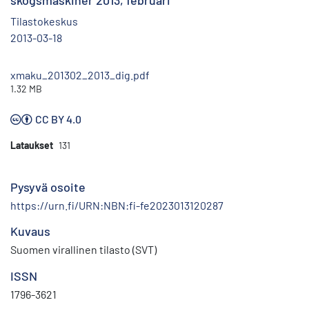
skogsmaskiner 2013, februari
Tilastokeskus
2013-03-18
xmaku_201302_2013_dig.pdf
1.32 MB
CC BY 4.0
Lataukset
131
Pysyvä osoite
https://urn.fi/URN:NBN:fi-fe2023013120287
Kuvaus
Suomen virallinen tilasto (SVT)
ISSN
1796-3621