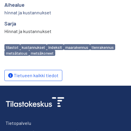
Aihealue
hinnat ja kustannukset
Sarja
Hinnat ja kustannukset
Avainsanat
tilastot
kustannukset
indeksit
maarakennus
tienrakennus
metsätalous
metsäkoneet
Tietueen kaikki tiedot
Tietopalvelu