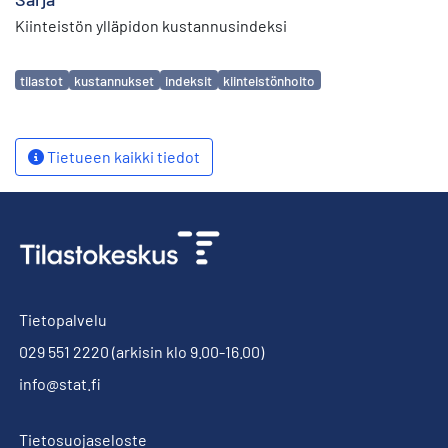
Kiinteistön ylläpidon kustannusindeksi
Avainsanat
tilastot
kustannukset
indeksit
kiinteistönhoito
Tietueen kaikki tiedot
Tietopalvelu
029 551 2220
(arkisin klo 9.00-16.00)
info@stat.fi
Tietosuojaseloste