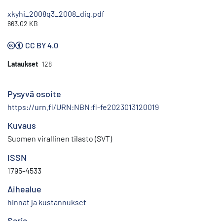
xkyhi_2008q3_2008_dig.pdf
663.02 KB
CC BY 4.0
Lataukset
128
Pysyvä osoite
https://urn.fi/URN:NBN:fi-fe2023013120019
Kuvaus
Suomen virallinen tilasto (SVT)
ISSN
1795-4533
Aihealue
hinnat ja kustannukset
Sarja