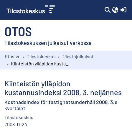
(c
OTOS
Tilastokeskuksen julkaisut verkossa
Etusivu
Tilastokeskus
Tilastojulkaisut
Kokoelmat
Kiinteistön ylläpidon kustannusindeksi 2008, 3. neljännes
Selaa
Kiinteistön ylläpidon
kustannusindeksi 2008, 3. neljännes
Kostnadsindex för fastighetsunderhåll 2008, 3:e
kvartalet
Tilastokeskus
2008-11-24