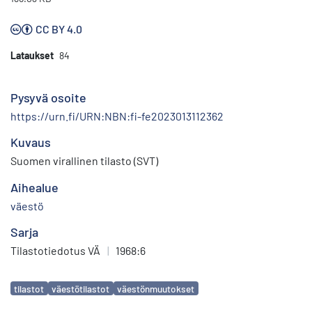
CC BY 4.0
Lataukset
84
Pysyvä osoite
https://urn.fi/URN:NBN:fi-fe2023013112362
Kuvaus
Suomen virallinen tilasto (SVT)
Aihealue
väestö
Sarja
Tilastotiedotus VÄ
|
1968:6
Avainsanat
tilastot
väestötilastot
väestönmuutokset