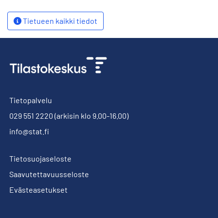
Tietueen kaikki tiedot
Tietopalvelu
029 551 2220
(arkisin klo 9.00-16.00)
info@stat.fi
Tietosuojaseloste
Saavutettavuusseloste
Evästeasetukset