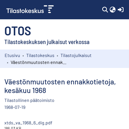
(c
OTOS
Tilastokeskuksen julkaisut verkossa
Etusivu
Tilastokeskus
Tilastojulkaisut
Kokoelmat
Väestönmuutosten ennakkotietoja, kesäkuu 1968
Selaa
Väestönmuutosten ennakkotietoja,
kesäkuu 1968
Tilastollinen päätoimisto
1968-07-19
xtds_va_1968_6_dig.pdf
186.03 KB