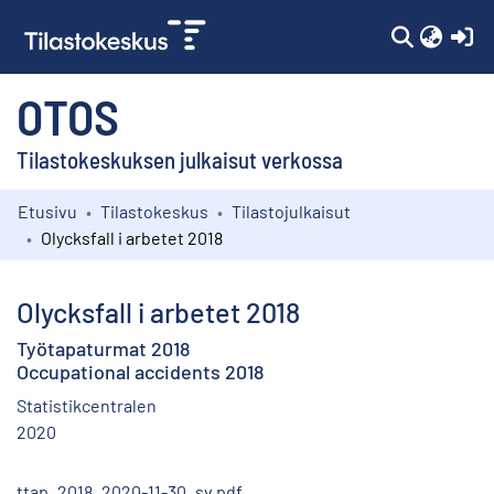
(c
OTOS
Tilastokeskuksen julkaisut verkossa
Etusivu
Tilastokeskus
Tilastojulkaisut
Kokoelmat
Olycksfall i arbetet 2018
Selaa
Olycksfall i arbetet 2018
Työtapaturmat 2018
Occupational accidents 2018
Statistikcentralen
2020
ttap_2018_2020-11-30_sv.pdf