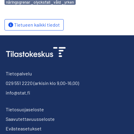
näringsgrenar
olycksfall
våld
yrken
Tietueen kaikki tiedot
Tietopalvelu
029 551 2220
(arkisin klo 9.00-16.00)
info@stat.fi
Tietosuojaseloste
Saavutettavuusseloste
Evästeasetukset