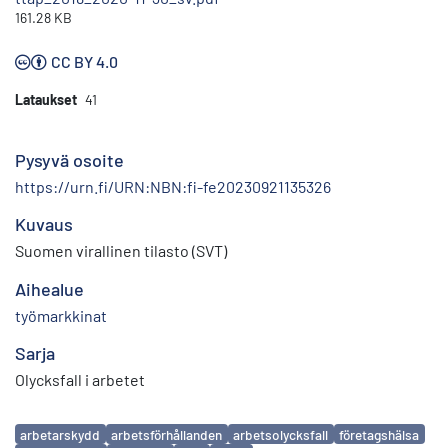
161.28 KB
CC BY 4.0
Lataukset
41
Pysyvä osoite
https://urn.fi/URN:NBN:fi-fe20230921135326
Kuvaus
Suomen virallinen tilasto (SVT)
Aihealue
työmarkkinat
Sarja
Olycksfall i arbetet
Avainsanat
arbetarskydd
arbetsförhållanden
arbetsolycksfall
företagshälsa