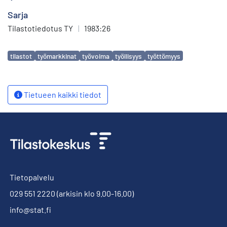
Sarja
Tilastotiedotus TY
|
1983:26
Avainsanat
tilastot
työmarkkinat
työvoima
työllisyys
työttömyys
Tietueen kaikki tiedot
Tietopalvelu
029 551 2220
(arkisin klo 9.00-16.00)
info@stat.fi