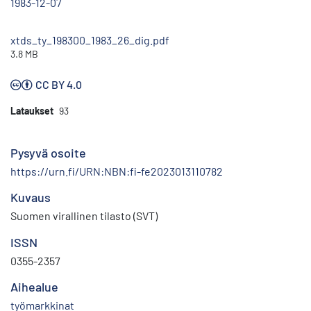
1983-12-07
xtds_ty_198300_1983_26_dig.pdf
3.8 MB
CC BY 4.0
Lataukset
93
Pysyvä osoite
https://urn.fi/URN:NBN:fi-fe2023013110782
Kuvaus
Suomen virallinen tilasto (SVT)
ISSN
0355-2357
Aihealue
työmarkkinat