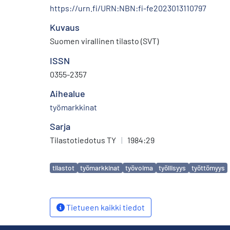
https://urn.fi/URN:NBN:fi-fe2023013110797
Kuvaus
Suomen virallinen tilasto (SVT)
ISSN
0355-2357
Aihealue
työmarkkinat
Sarja
Tilastotiedotus TY
|
1984:29
Avainsanat
tilastot
työmarkkinat
työvoima
työllisyys
työttömyys
Tietueen kaikki tiedot