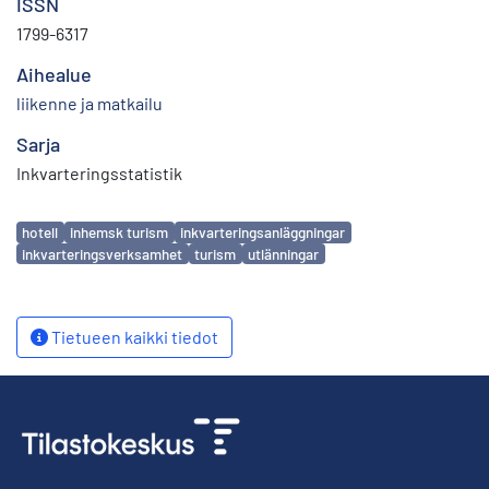
ISSN
1799-6317
Aihealue
liikenne ja matkailu
Sarja
Inkvarteringsstatistik
Avainsanat
hotell
inhemsk turism
inkvarteringsanläggningar
inkvarteringsverksamhet
turism
utlänningar
Tietueen kaikki tiedot