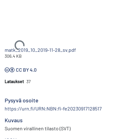
Ladataan...
matk_2019_10_2019-11-28_sv.pdf
306.4 KB
CC BY 4.0
Lataukset
37
Pysyvä osoite
https://urn.fi/URN:NBN:fi-fe20230917128517
Kuvaus
Suomen virallinen tilasto (SVT)