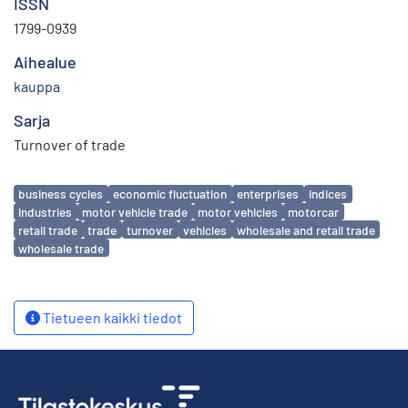
ISSN
1799-0939
Aihealue
kauppa
Sarja
Turnover of trade
Avainsanat
business cycles
economic fluctuation
enterprises
indices
industries
motor vehicle trade
motor vehicles
motorcar
retail trade
trade
turnover
vehicles
wholesale and retail trade
wholesale trade
Tietueen kaikki tiedot