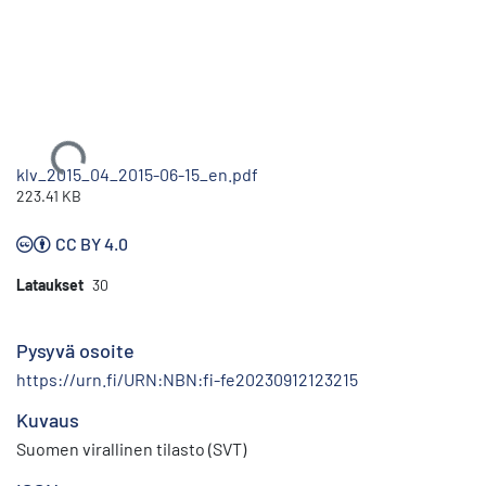
Ladataan...
klv_2015_04_2015-06-15_en.pdf
223.41 KB
CC BY 4.0
Lataukset
30
Pysyvä osoite
https://urn.fi/URN:NBN:fi-fe20230912123215
Kuvaus
Suomen virallinen tilasto (SVT)