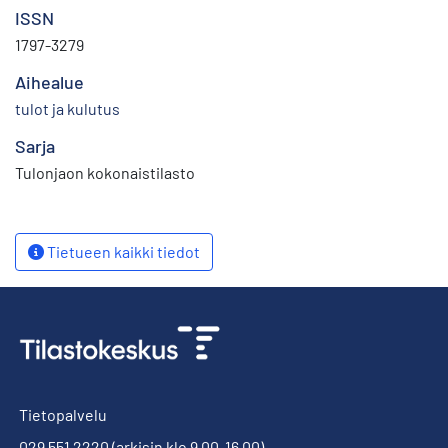
ISSN
1797-3279
Aihealue
tulot ja kulutus
Sarja
Tulonjaon kokonaistilasto
Tietueen kaikki tiedot
Tietopalvelu
029 551 2220
(arkisin klo 9.00-16.00)