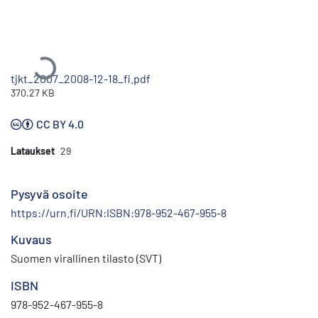
Ladataan...
tjkt_2007_2008-12-18_fi.pdf
370.27 KB
CC BY 4.0
Lataukset
29
Pysyvä osoite
https://urn.fi/URN:ISBN:978-952-467-955-8
Kuvaus
Suomen virallinen tilasto (SVT)
ISBN
978-952-467-955-8