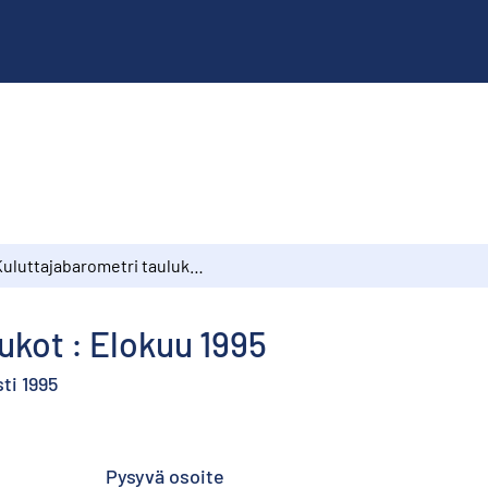
Kuluttajabarometri taulukot : Elokuu 1995
ukot : Elokuu 1995
ti 1995
Pysyvä osoite