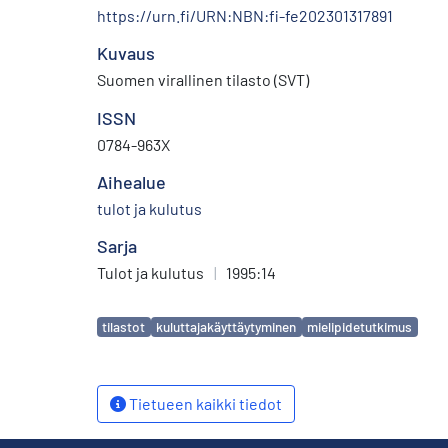
https://urn.fi/URN:NBN:fi-fe202301317891
Kuvaus
Suomen virallinen tilasto (SVT)
ISSN
0784-963X
Aihealue
tulot ja kulutus
Sarja
Tulot ja kulutus
|
1995:14
Avainsanat
tilastot
kuluttajakäyttäytyminen
mielipidetutkimus
Tietueen kaikki tiedot