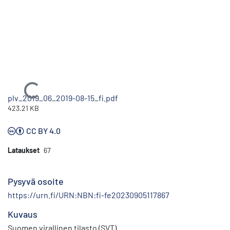
Ladataan...
plv_2019_06_2019-08-15_fi.pdf
423.21 KB
CC BY 4.0
Lataukset
67
Pysyvä osoite
https://urn.fi/URN:NBN:fi-fe20230905117867
Kuvaus
Suomen virallinen tilasto (SVT)