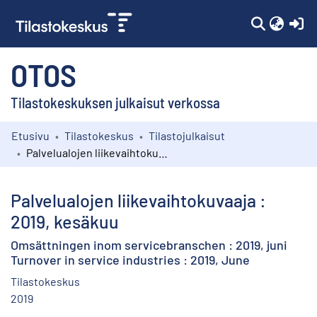
(c
OTOS
Tilastokeskuksen julkaisut verkossa
Etusivu
Tilastokeskus
Tilastojulkaisut
Kokoelmat
Palvelualojen liikevaihtokuvaaja : 2019, kesäkuu
Selaa
Palvelualojen liikevaihtokuvaaja :
2019, kesäkuu
Omsättningen inom servicebranschen : 2019, juni
Turnover in service industries : 2019, June
Tilastokeskus
2019