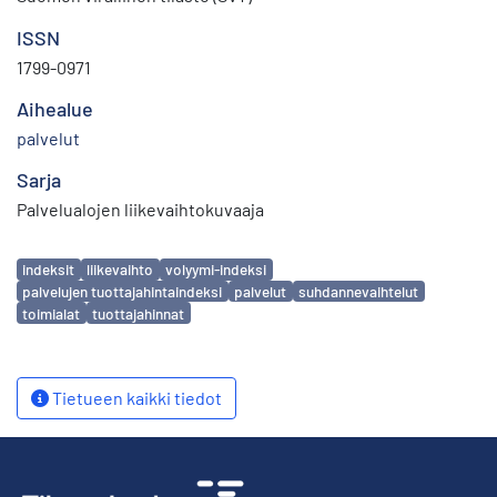
ISSN
1799-0971
Aihealue
palvelut
Sarja
Palvelualojen liikevaihtokuvaaja
Avainsanat
indeksit
liikevaihto
volyymi-indeksi
palvelujen tuottajahintaindeksi
palvelut
suhdannevaihtelut
toimialat
tuottajahinnat
Tietueen kaikki tiedot