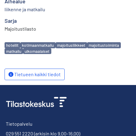
Aihealue
liikenne ja matkailu
Sarja
Majoitustilasto
Avainsanat
hotellit
kotimaanmatkailu
majoitusliikkeet
majoitustoiminta
matkailu
ulkomaalaiset
Tietueen kaikki tiedot
Tietopalvelu
029 551 2220
(arkisin klo 9.00-16.00)