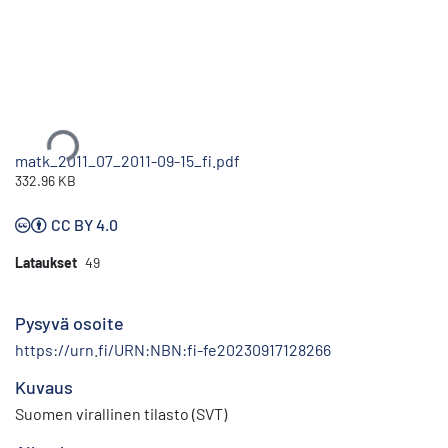
Ladataan...
matk_2011_07_2011-09-15_fi.pdf
332.96 KB
CC BY 4.0
Lataukset
49
Pysyvä osoite
https://urn.fi/URN:NBN:fi-fe20230917128266
Kuvaus
Suomen virallinen tilasto (SVT)