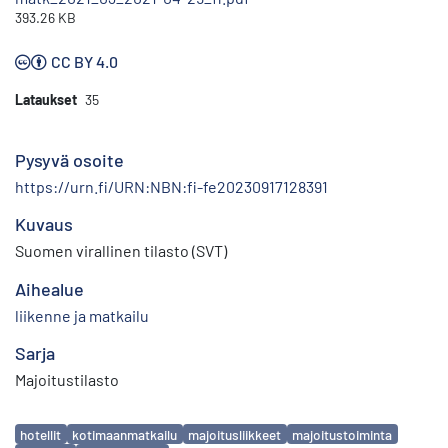
393.26 KB
CC BY 4.0
Lataukset
35
Pysyvä osoite
https://urn.fi/URN:NBN:fi-fe20230917128391
Kuvaus
Suomen virallinen tilasto (SVT)
Aihealue
liikenne ja matkailu
Sarja
Majoitustilasto
Avainsanat
hotellit
kotimaanmatkailu
majoitusliikkeet
majoitustoiminta