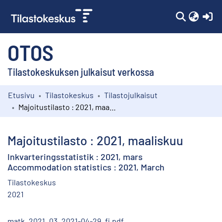
(c
OTOS
Tilastokeskuksen julkaisut verkossa
Etusivu
Tilastokeskus
Tilastojulkaisut
Kokoelmat
Majoitustilasto : 2021, maaliskuu
Selaa
Majoitustilasto : 2021, maaliskuu
Inkvarteringsstatistik : 2021, mars
Accommodation statistics : 2021, March
Tilastokeskus
2021
matk_2021_03_2021-04-29_fi.pdf