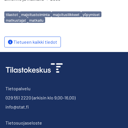
Avainsanat
tilastot
majoitustoiminta
majoitusliikkeet
yöpymiset
matkustajat
matkailu
Tietueen kaikki tiedot
Tietopalvelu
029 551 2220
(arkisin klo 9.00-16.00)
info@stat.fi
Tietosuojaseloste