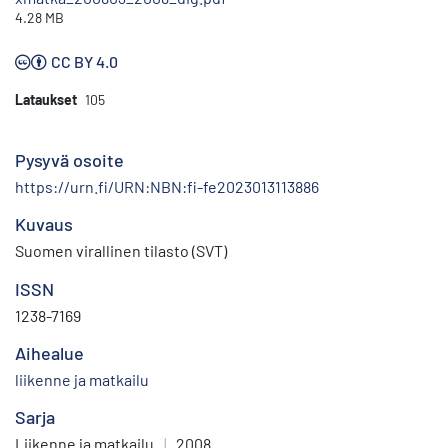
4.28 MB
CC BY 4.0
Lataukset
105
Pysyvä osoite
https://urn.fi/URN:NBN:fi-fe2023013113886
Kuvaus
Suomen virallinen tilasto (SVT)
ISSN
1238-7169
Aihealue
liikenne ja matkailu
Sarja
Liikenne ja matkailu
|
2008