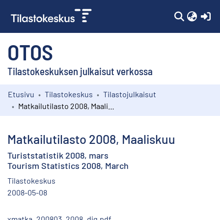
(c
OTOS
Tilastokeskuksen julkaisut verkossa
Etusivu
Tilastokeskus
Tilastojulkaisut
Kokoelmat
Matkailutilasto 2008, Maaliskuu
Selaa
Matkailutilasto 2008, Maaliskuu
Turiststatistik 2008, mars
Tourism Statistics 2008, March
Tilastokeskus
2008-05-08
xmatka_200803_2008_dig.pdf