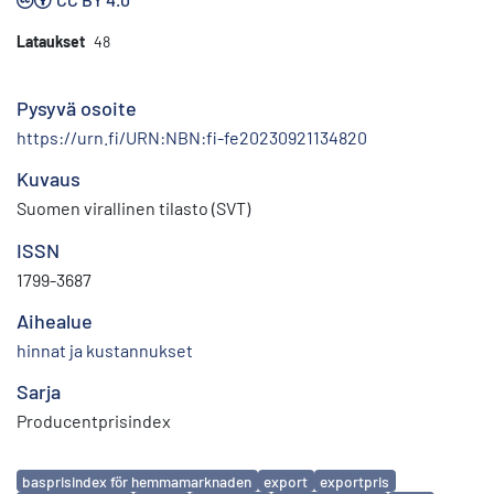
Lataukset
48
Pysyvä osoite
https://urn.fi/URN:NBN:fi-fe20230921134820
Kuvaus
Suomen virallinen tilasto (SVT)
ISSN
1799-3687
Aihealue
hinnat ja kustannukset
Sarja
Producentprisindex
Avainsanat
basprisindex för hemmamarknaden
export
exportpris