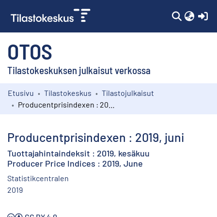
(c
OTOS
Tilastokeskuksen julkaisut verkossa
Etusivu
Tilastokeskus
Tilastojulkaisut
Kokoelmat
Producentprisindexen : 2019, juni
Selaa
Producentprisindexen : 2019, juni
Tuottajahintaindeksit : 2019, kesäkuu
Producer Price Indices : 2019, June
Statistikcentralen
2019
CC BY 4.0