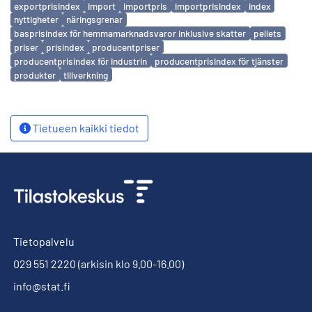
exportprisindex
import
importpris
importprisindex
index
nyttigheter
näringsgrenar
basprisindex för hemmamarknadsvaror inklusive skatter
pellets
priser
prisindex
producentpriser
producentprisindex för industrin
producentprisindex för tjänster
produkter
tillverkning
Tietueen kaikki tiedot
Tietopalvelu
029 551 2220
(arkisin klo 9.00-16.00)
info@stat.fi