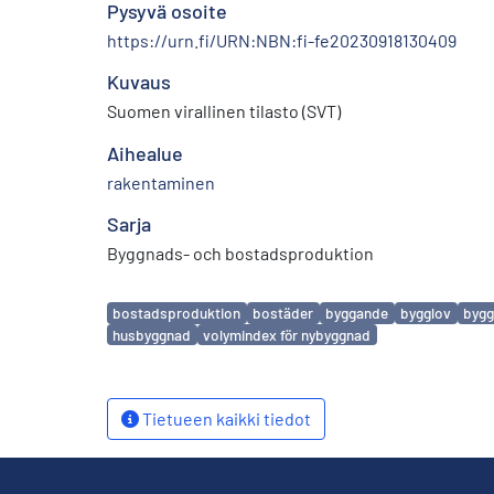
Pysyvä osoite
https://urn.fi/URN:NBN:fi-fe20230918130409
Kuvaus
Suomen virallinen tilasto (SVT)
Aihealue
rakentaminen
Sarja
Byggnads- och bostadsproduktion
Avainsanat
bostadsproduktion
bostäder
byggande
bygglov
bygg
husbyggnad
volymindex för nybyggnad
Tietueen kaikki tiedot