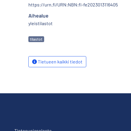
https://urn.fi/URN:NBN:fi-fe2023013116405
Aihealue
yleistilastot
Avainsanat
tilastot
Tietueen kaikki tiedot
Tietosuojaseloste