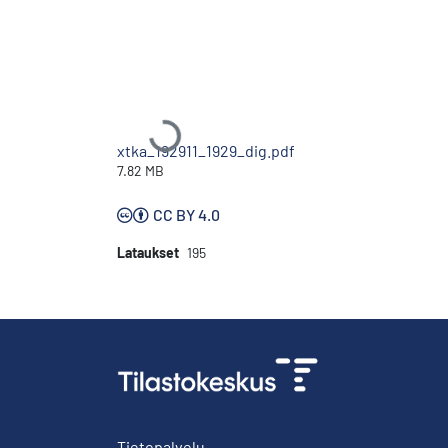
Ladataan...
xtka_192911_1929_dig.pdf
7.82 MB
CC BY 4.0
Lataukset
195
Tietopalvelu