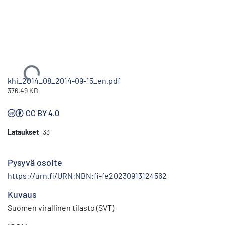
Ladataan...
khi_2014_08_2014-09-15_en.pdf
376.49 KB
CC BY 4.0
Lataukset
33
Pysyvä osoite
https://urn.fi/URN:NBN:fi-fe20230913124562
Kuvaus
Suomen virallinen tilasto (SVT)