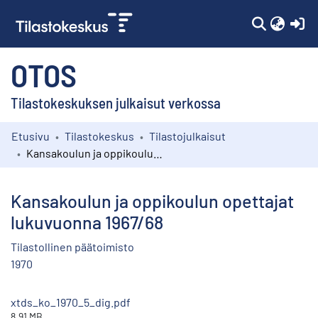
(c
OTOS
Tilastokeskuksen julkaisut verkossa
Etusivu
Tilastokeskus
Tilastojulkaisut
Kokoelmat
Kansakoulun ja oppikoulun opettajat lukuvuonna 1967/68
Selaa
Kansakoulun ja oppikoulun opettajat
lukuvuonna 1967/68
Tilastollinen päätoimisto
1970
xtds_ko_1970_5_dig.pdf
8.91 MB