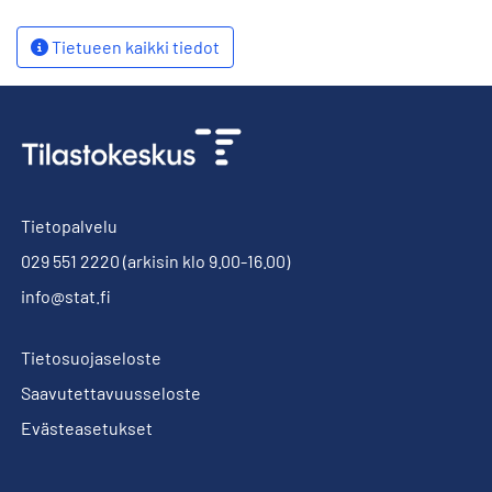
Tietueen kaikki tiedot
Tietopalvelu
029 551 2220
(arkisin klo 9.00-16.00)
info@stat.fi
Tietosuojaseloste
Saavutettavuusseloste
Evästeasetukset