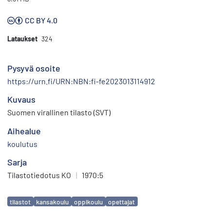
CC BY 4.0
Lataukset
324
Pysyvä osoite
https://urn.fi/URN:NBN:fi-fe2023013114912
Kuvaus
Suomen virallinen tilasto (SVT)
Aihealue
koulutus
Sarja
Tilastotiedotus KO
|
1970:5
Avainsanat
tilastot
kansakoulu
oppikoulu
opettajat