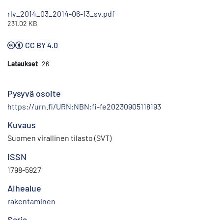
rlv_2014_03_2014-06-13_sv.pdf
231.02 KB
CC BY 4.0
Lataukset
26
Pysyvä osoite
https://urn.fi/URN:NBN:fi-fe20230905118193
Kuvaus
Suomen virallinen tilasto (SVT)
ISSN
1798-5927
Aihealue
rakentaminen
Sarja