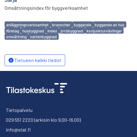
Omsättningsindex för byggverksamhet
Avainsanat
anläggningsverksamhet
branscher
byggande
byggande av hus
företag
husbyggnad
index
jordbyggnad
konjunkturväxlingar
omsättning
vattenbyggnad
Tietueen kaikki tiedot
Tietopalvelu
029 551 2220
(arkisin klo 9.00-16.00)
info@stat.fi