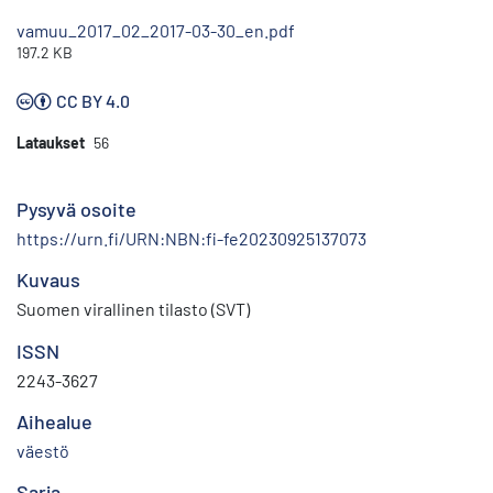
vamuu_2017_02_2017-03-30_en.pdf
197.2 KB
CC BY 4.0
Lataukset
56
Pysyvä osoite
https://urn.fi/URN:NBN:fi-fe20230925137073
Kuvaus
Suomen virallinen tilasto (SVT)
ISSN
2243-3627
Aihealue
väestö
Sarja