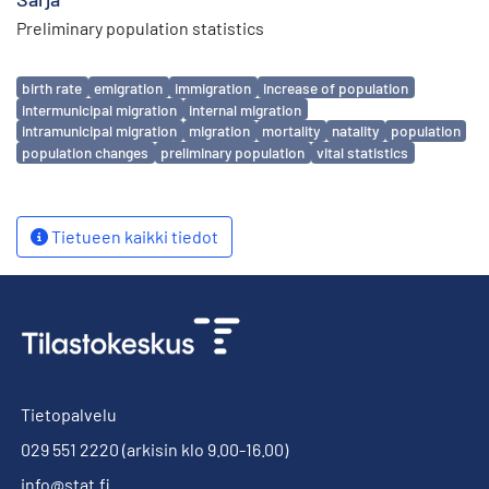
Preliminary population statistics
Avainsanat
birth rate
emigration
immigration
increase of population
intermunicipal migration
internal migration
intramunicipal migration
migration
mortality
natality
population
population changes
preliminary population
vital statistics
Tietueen kaikki tiedot
Tietopalvelu
029 551 2220
(arkisin klo 9.00-16.00)
info@stat.fi