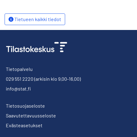
Tietueen kaikki tiedot
Tietopalvelu
029 551 2220
(arkisin klo 9.00-16.00)
info@stat.fi
Tietosuojaseloste
Saavutettavuusseloste
Evästeasetukset