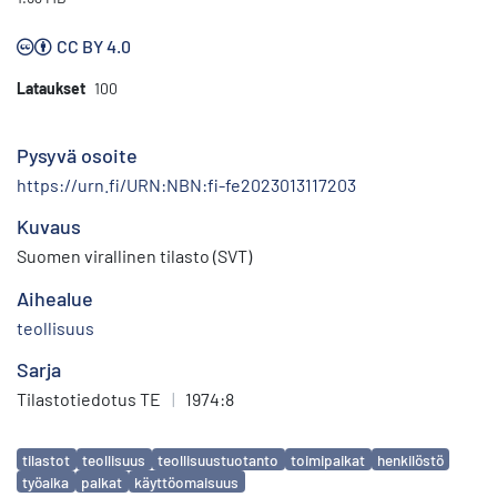
CC BY 4.0
Lataukset
100
Pysyvä osoite
https://urn.fi/URN:NBN:fi-fe2023013117203
Kuvaus
Suomen virallinen tilasto (SVT)
Aihealue
teollisuus
Sarja
Tilastotiedotus TE
|
1974:8
Avainsanat
tilastot
teollisuus
teollisuustuotanto
toimipaikat
henkilöstö
työaika
palkat
käyttöomaisuus