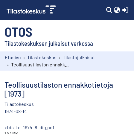
(c
OTOS
Tilastokeskuksen julkaisut verkossa
Etusivu
Tilastokeskus
Tilastojulkaisut
Kokoelmat
Teollisuustilaston ennakkotietoja [1973]
Selaa
Teollisuustilaston ennakkotietoja
[1973]
Tilastokeskus
1974-08-14
xtds_te_1974_8_dig.pdf
1.93 MB