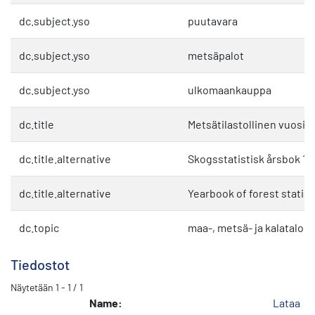
dc.subject.yso
puutavara
dc.subject.yso
metsäpalot
dc.subject.yso
ulkomaankauppa
dc.title
Metsätilastollinen vuosiki
dc.title.alternative
Skogsstatistisk årsbok 19
dc.title.alternative
Yearbook of forest statist
dc.topic
maa-, metsä- ja kalatalou
Tiedostot
Näytetään
1 - 1 / 1
Name:
Lataa