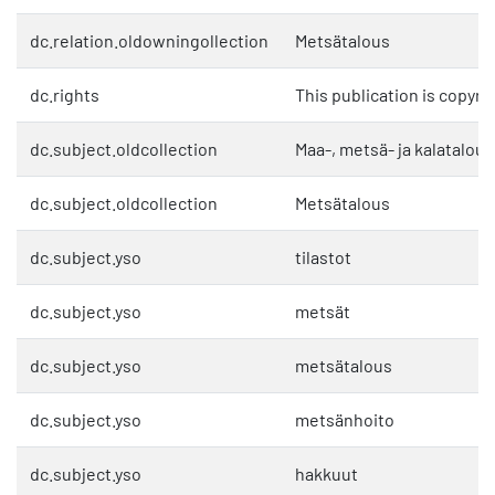
dc.relation.oldowningollection
Metsätalous
dc.rights
This publication is copyri
dc.subject.oldcollection
Maa-, metsä- ja kalatalous
dc.subject.oldcollection
Metsätalous
dc.subject.yso
tilastot
dc.subject.yso
metsät
dc.subject.yso
metsätalous
dc.subject.yso
metsänhoito
dc.subject.yso
hakkuut