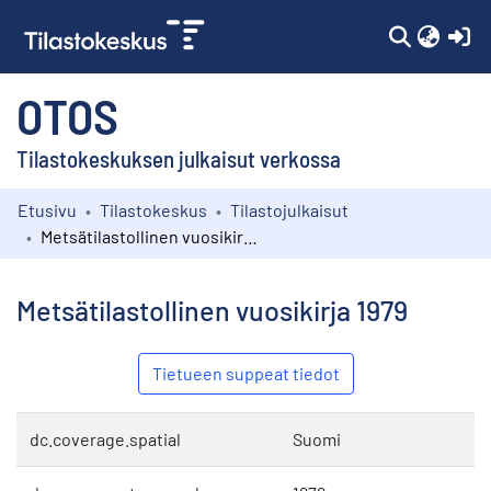
(c
OTOS
Tilastokeskuksen julkaisut verkossa
Etusivu
Tilastokeskus
Tilastojulkaisut
Kokoelmat
Metsätilastollinen vuosikirja 1979
Selaa
Metsätilastollinen vuosikirja 1979
Tietueen suppeat tiedot
dc.coverage.spatial
Suomi