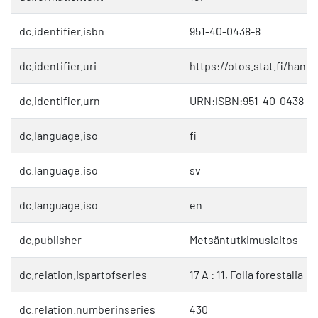
dc.identifier.isbn
951-40-0438-8
dc.identifier.uri
https://otos.stat.fi/hand
dc.identifier.urn
URN:ISBN:951-40-0438-8
dc.language.iso
fi
dc.language.iso
sv
dc.language.iso
en
dc.publisher
Metsäntutkimuslaitos
dc.relation.ispartofseries
17 A : 11, Folia forestalia
dc.relation.numberinseries
430