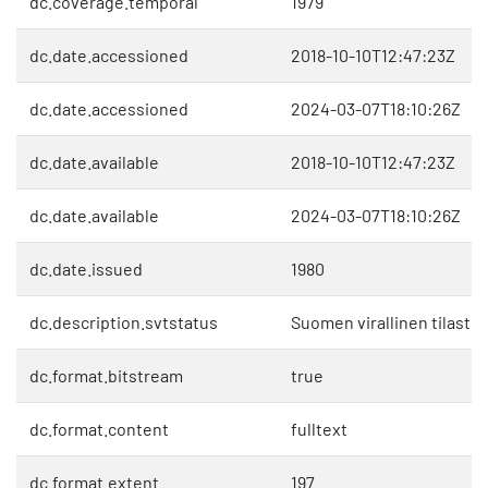
dc.coverage.temporal
1979
dc.date.accessioned
2018-10-10T12:47:23Z
dc.date.accessioned
2024-03-07T18:10:26Z
dc.date.available
2018-10-10T12:47:23Z
dc.date.available
2024-03-07T18:10:26Z
dc.date.issued
1980
dc.description.svtstatus
Suomen virallinen tilasto 
dc.format.bitstream
true
dc.format.content
fulltext
dc.format.extent
197