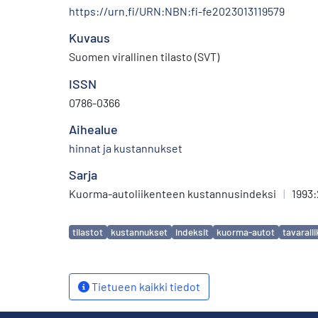
https://urn.fi/URN:NBN:fi-fe2023013119579
Kuvaus
Suomen virallinen tilasto (SVT)
ISSN
0786-0366
Aihealue
hinnat ja kustannukset
Sarja
Kuorma-autoliikenteen kustannusindeksi
|
1993:
Avainsanat
tilastot
kustannukset
indeksit
kuorma-autot
tavarali
Tietueen kaikki tiedot