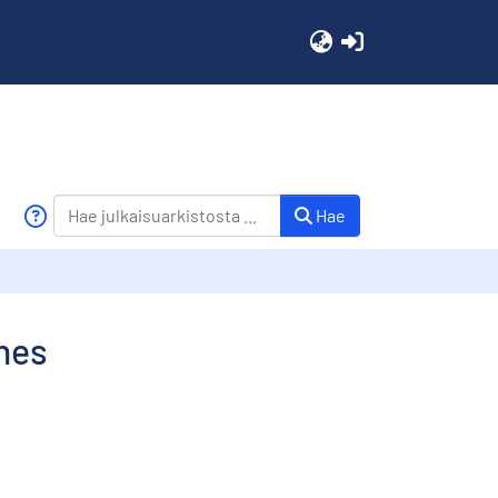
(current)
Hae
nes