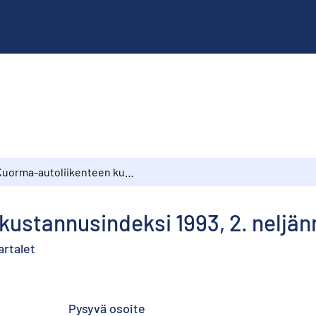
Kuorma-autoliikenteen kustannusindeksi 1993, 2. neljännes
kustannusindeksi 1993, 2. neljän
artalet
Pysyvä osoite