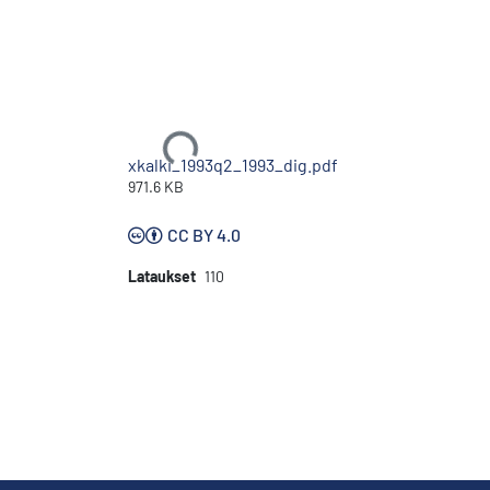
Ladataan...
xkalki_1993q2_1993_dig.pdf
971.6 KB
CC BY 4.0
Lataukset
110