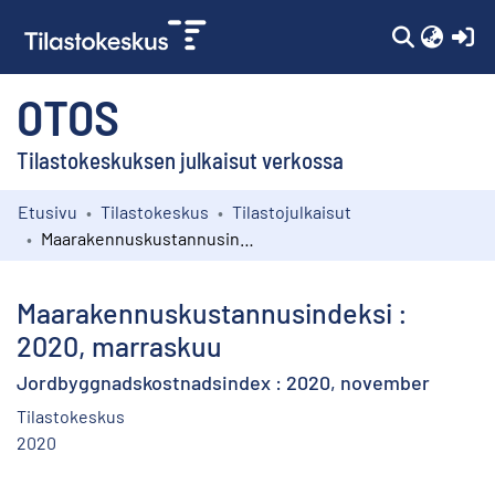
(c
OTOS
Tilastokeskuksen julkaisut verkossa
Etusivu
Tilastokeskus
Tilastojulkaisut
Kokoelmat
Maarakennuskustannusindeksi : 2020, marraskuu
Selaa
Maarakennuskustannusindeksi :
2020, marraskuu
Jordbyggnadskostnadsindex : 2020, november
Tilastokeskus
2020