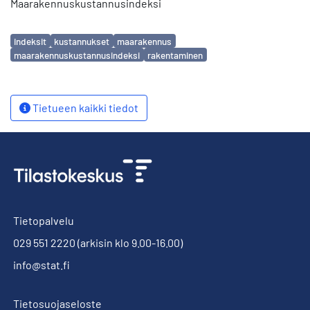
Maarakennuskustannusindeksi
Avainsanat
indeksit
kustannukset
maarakennus
maarakennuskustannusindeksi
rakentaminen
Tietueen kaikki tiedot
Tietopalvelu
029 551 2220
(arkisin klo 9.00-16.00)
info@stat.fi
Tietosuojaseloste