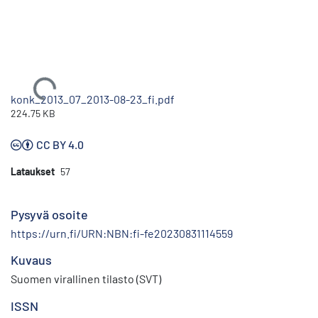
Ladataan...
konk_2013_07_2013-08-23_fi.pdf
224.75 KB
CC BY 4.0
Lataukset
57
Pysyvä osoite
https://urn.fi/URN:NBN:fi-fe20230831114559
Kuvaus
Suomen virallinen tilasto (SVT)
ISSN