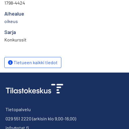
1798-4424
Aihealue
oikeus
Sarja
Konkurssit
Tietueen kaikki tiedot
Tietopalvelu
029 551 2220
(arkisin klo 9.00-16.00)
info@stat.fi