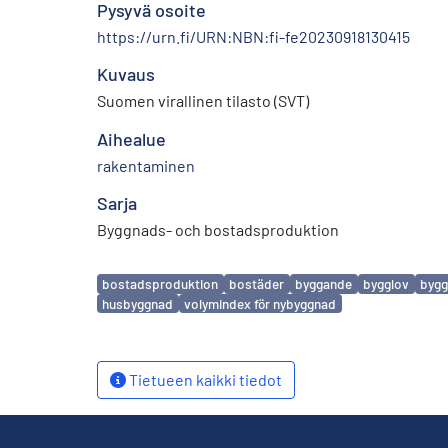
Pysyvä osoite
https://urn.fi/URN:NBN:fi-fe20230918130415
Kuvaus
Suomen virallinen tilasto (SVT)
Aihealue
rakentaminen
Sarja
Byggnads- och bostadsproduktion
Avainsanat
bostadsproduktion
bostäder
byggande
bygglov
bygg
husbyggnad
volymindex för nybyggnad
Tietueen kaikki tiedot