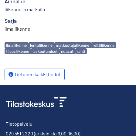
Aihealue
liikenne ja matkailu
Sarja
Ilmaliikenne
Avainsanat
ilmaliikenne
lentoliikenne
matkustajaliikenne
reittiliikenne
tilausliikenne
laskeutumiset
nousut
rahti
Tietueen kaikki tiedot
Tietopalvelu
029 551 2220
(arkisin klo 9.00-16.00)