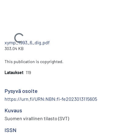
Ladataan...
xymp_1993_6_dig.pdf
303.04 KB
This publication is copyrighted.
Lataukset
119
Pysyvä osoite
https://urn.fi/URN:NBN:fi-fe2023013115605
Kuvaus
Suomen virallinen tilasto (SVT)
ISSN