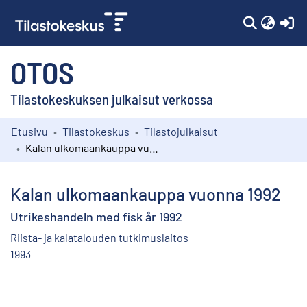
(c
OTOS
Tilastokeskuksen julkaisut verkossa
Etusivu
Tilastokeskus
Tilastojulkaisut
Kokoelmat
Kalan ulkomaankauppa vuonna 1992
Selaa
Kalan ulkomaankauppa vuonna 1992
Utrikeshandeln med fisk år 1992
Riista- ja kalatalouden tutkimuslaitos
1993