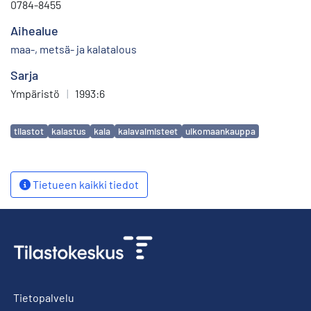
0784-8455
Aihealue
maa-, metsä- ja kalatalous
Sarja
Ympäristö
|
1993:6
Avainsanat
tilastot
kalastus
kala
kalavalmisteet
ulkomaankauppa
Tietueen kaikki tiedot
Tietopalvelu