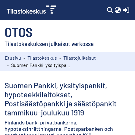
(c
OTOS
Tilastokeskuksen julkaisut verkossa
Etusivu
Tilastokeskus
Tilastojulkaisut
Kokoelmat
Suomen Pankki, yksityispankit, hypoteekkilaitokset, Postisäästöpankki ja säästöpankit tammikuu-joulukuu 1919
Selaa
Suomen Pankki, yksityispankit,
hypoteekkilaitokset,
Postisäästöpankki ja säästöpankit
tammikuu-joulukuu 1919
Finlands bank, privatbankerna,
hypoteksinrättningarna, Postsparbanken och