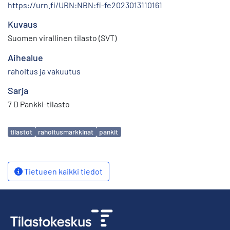
https://urn.fi/URN:NBN:fi-fe2023013110161
Kuvaus
Suomen virallinen tilasto (SVT)
Aihealue
rahoitus ja vakuutus
Sarja
7 D Pankki-tilasto
Avainsanat
tilastot
rahoitusmarkkinat
pankit
Tietueen kaikki tiedot