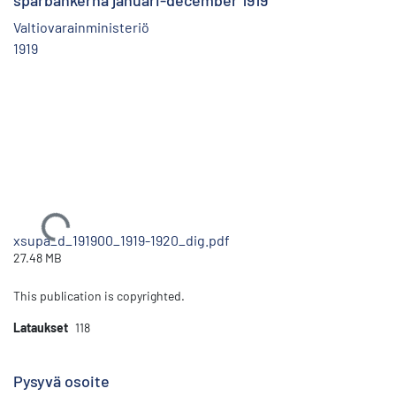
sparbankerna januari-december 1919
Valtiovarainministeriö
1919
Ladataan...
xsupa_d_191900_1919-1920_dig.pdf
27.48 MB
This publication is copyrighted.
Lataukset
118
Pysyvä osoite