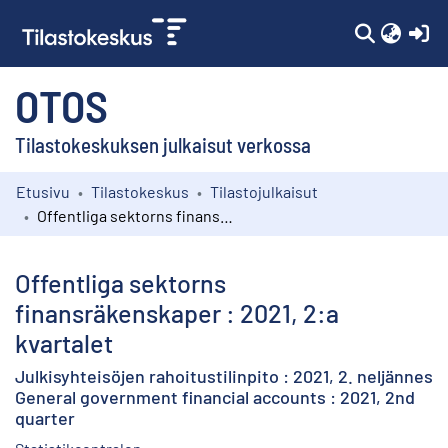
(c
OTOS
Tilastokeskuksen julkaisut verkossa
Etusivu
Tilastokeskus
Tilastojulkaisut
Kokoelmat
Offentliga sektorns finansräkenskaper : 2021, 2:a kvartalet
Selaa
Offentliga sektorns
finansräkenskaper : 2021, 2:a
kvartalet
Julkisyhteisöjen rahoitustilinpito : 2021, 2. neljännes
General government financial accounts : 2021, 2nd
quarter