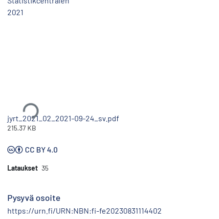
Statistikcentralen
2021
Ladataan...
jyrt_2021_02_2021-09-24_sv.pdf
215.37 KB
CC BY 4.0
Lataukset
35
Pysyvä osoite
https://urn.fi/URN:NBN:fi-fe20230831114402