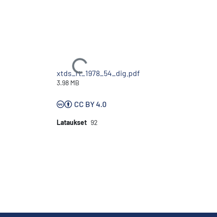
Ladataan...
xtds_rt_1978_54_dig.pdf
3.98 MB
CC BY 4.0
Lataukset
92