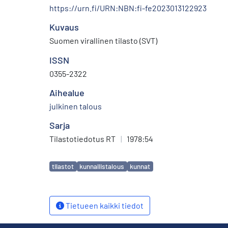
https://urn.fi/URN:NBN:fi-fe2023013122923
Kuvaus
Suomen virallinen tilasto (SVT)
ISSN
0355-2322
Aihealue
julkinen talous
Sarja
Tilastotiedotus RT
|
1978:54
Avainsanat
tilastot
kunnallistalous
kunnat
Tietueen kaikki tiedot