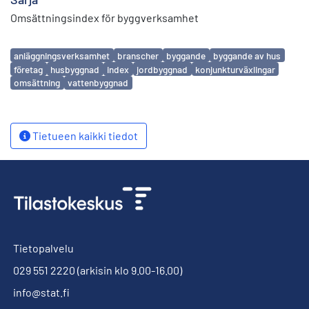
Omsättningsindex för byggverksamhet
Avainsanat
anläggningsverksamhet
branscher
byggande
byggande av hus
företag
husbyggnad
index
jordbyggnad
konjunkturväxlingar
omsättning
vattenbyggnad
Tietueen kaikki tiedot
Tietopalvelu
029 551 2220
(arkisin klo 9.00-16.00)
info@stat.fi