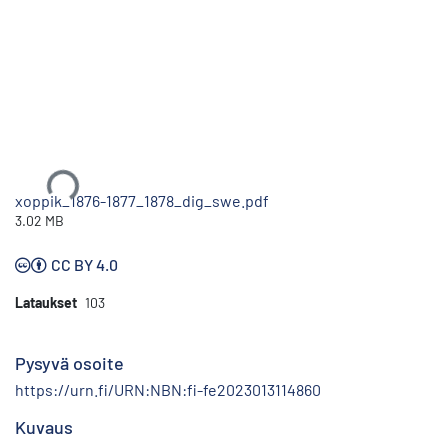
Ladataan...
xoppik_1876-1877_1878_dig_swe.pdf
3.02 MB
CC BY 4.0
Lataukset
103
Pysyvä osoite
https://urn.fi/URN:NBN:fi-fe2023013114860
Kuvaus