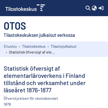
(c
OTOS
Tilastokeskuksen julkaisut verkossa
Etusivu
Tilastokeskus
Tilastojulkaisut
Kokoelmat
Statistisk öfversigt af elementarläroverkens i Finland tillstånd och verksamhet under läseåret 1876-1877
Selaa
Statistisk öfversigt af
elementarläroverkens i Finland
tillstånd och verksamhet under
läseåret 1876-1877
Öfverstyrelsen för skolväsendet
1878