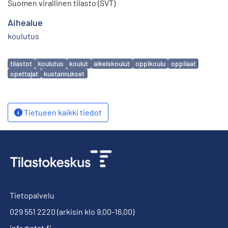
Suomen virallinen tilasto (SVT)
Aihealue
koulutus
Avainsanat
tilastot
koulutus
koulut
alkeiskoulut
oppikoulu
oppilaat
opettajat
kustannukset
Tietueen kaikki tiedot
Tietopalvelu
029 551 2220
(arkisin klo 9.00-16.00)
info@stat.fi