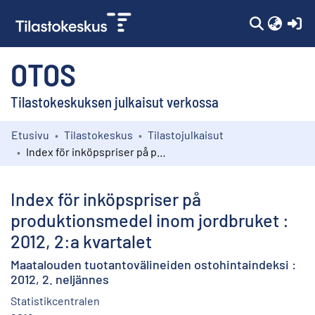
(c
OTOS
Tilastokeskuksen julkaisut verkossa
Etusivu
Tilastokeskus
Tilastojulkaisut
Kokoelmat
Index för inköpspriser på produktionsmedel inom jordbruket : 2012, 2:a kvartalet
Selaa
Index för inköpspriser på
produktionsmedel inom jordbruket :
2012, 2:a kvartalet
Maatalouden tuotantovälineiden ostohintaindeksi :
2012, 2. neljännes
Statistikcentralen