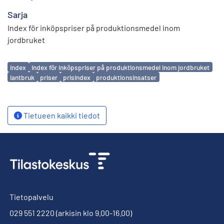
Sarja
Index för inköpspriser på produktionsmedel inom
jordbruket
Avainsanat
index
index för inköpspriser på produktionsmedel inom jordbruket
lantbruk
priser
prisindex
produktionsinsatser
Tietueen kaikki tiedot
Tietopalvelu
029 551 2220
(arkisin klo 9.00-16.00)