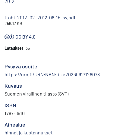
2012
ttohi_2012_02_2012-08-15_sv.pdf
256.17 KB
CC BY 4.0
Lataukset
35
Pysyvä osoite
https://urn.fi/URN:NBN:fi-fe20230917128078
Kuvaus
Suomen virallinen tilasto (SVT)
ISSN
1797-6510
Aihealue
hinnat ja kustannukset