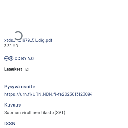
Ladataan...
xtds_rt_1979_51_dig.pdf
3.34 MB
CC BY 4.0
Lataukset
121
Pysyvä osoite
https://urn.fi/URN:NBN:fi-fe2023013123094
Kuvaus
Suomen virallinen tilasto (SVT)
ISSN