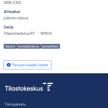
0355-2322
Aihealue
julkinen talous
Sarja
Tilastotiedotus RT
|
1979:51
Avainsanat
tilastot
kunnallistalous
kuntainliitot
Tietueen kaikki tiedot
Tietopalvelu