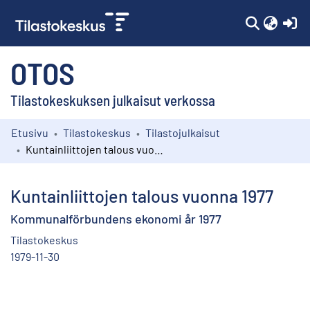
(c
OTOS
Tilastokeskuksen julkaisut verkossa
Etusivu
Tilastokeskus
Tilastojulkaisut
Kokoelmat
Kuntainliittojen talous vuonna 1977
Selaa
Kuntainliittojen talous vuonna 1977
Kommunalförbundens ekonomi år 1977
Tilastokeskus
1979-11-30