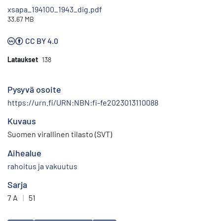
xsapa_194100_1943_dig.pdf
33.67 MB
CC BY 4.0
Lataukset
138
Pysyvä osoite
https://urn.fi/URN:NBN:fi-fe2023013110088
Kuvaus
Suomen virallinen tilasto (SVT)
Aihealue
rahoitus ja vakuutus
Sarja
7 A
|
51
Avainsanat