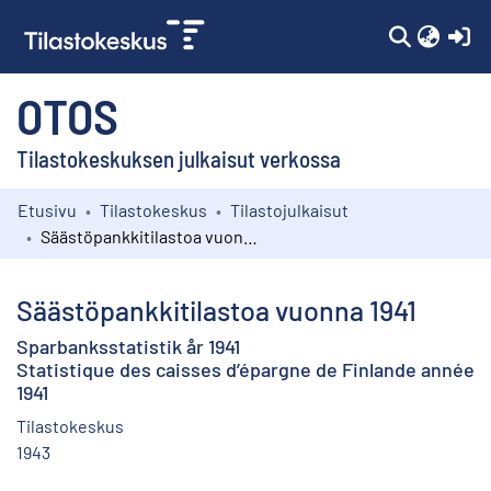
(c
OTOS
Tilastokeskuksen julkaisut verkossa
Etusivu
Tilastokeskus
Tilastojulkaisut
Kokoelmat
Säästöpankkitilastoa vuonna 1941
Selaa
Säästöpankkitilastoa vuonna 1941
Sparbanksstatistik år 1941
Statistique des caisses d’épargne de Finlande année
1941
Tilastokeskus
1943