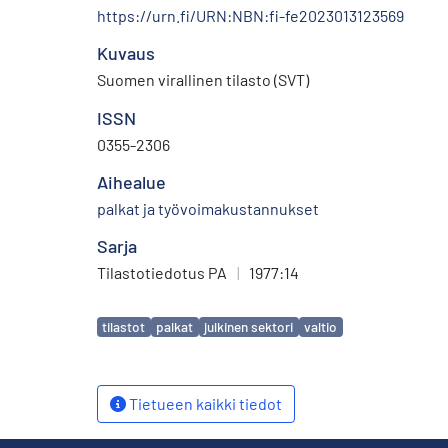
https://urn.fi/URN:NBN:fi-fe2023013123569
Kuvaus
Suomen virallinen tilasto (SVT)
ISSN
0355-2306
Aihealue
palkat ja työvoimakustannukset
Sarja
Tilastotiedotus PA
|
1977:14
Avainsanat
tilastot
palkat
julkinen sektori
valtio
Tietueen kaikki tiedot