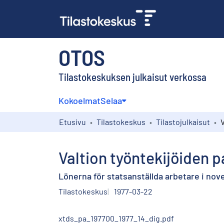
OTOS
Tilastokeskuksen julkaisut verkossa
Kokoelmat
Selaa
Etusivu
Tilastokeskus
Tilastojulkaisut
Valtion työntekijöiden 
Lönerna för statsanställda arbetare i no
Tilastokeskus
1977-03-22
xtds_pa_197700_1977_14_dig.pdf