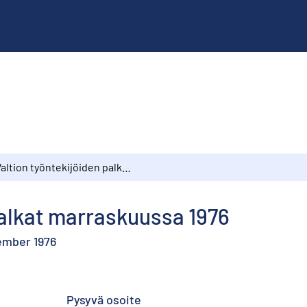
Valtion työntekijöiden palkat marraskuussa 1976
palkat marraskuussa 1976
vember 1976
Pysyvä osoite