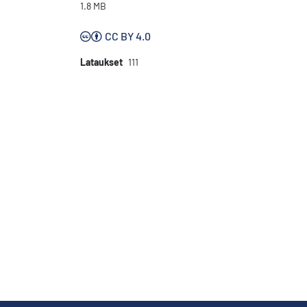
1.8 MB
CC BY 4.0
Lataukset
111