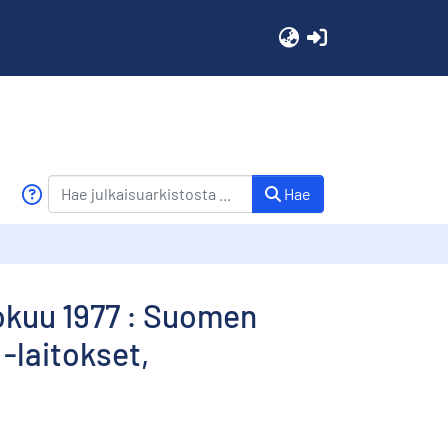
(current)
Hae
lokuu 1977 : Suomen
 -laitokset,