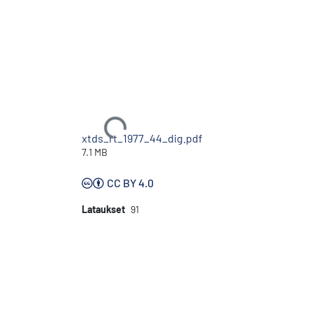
Ladataan...
xtds_rt_1977_44_dig.pdf
7.1 MB
CC BY 4.0
Lataukset
91