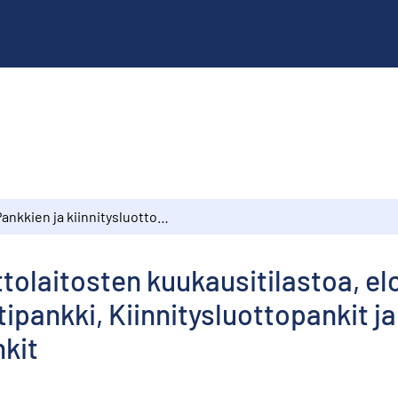
Pankkien ja kiinnitysluottolaitosten kuukausitilastoa, elokuu 1977 : Suomen Pankki, Liikepankit, Postipankki, Kiinnitysluottopankit ja -laitokset, Osuuspankit, Säästöpankit
ottolaitosten kuukausitilastoa, e
tipankki, Kiinnitysluottopankit ja
kit