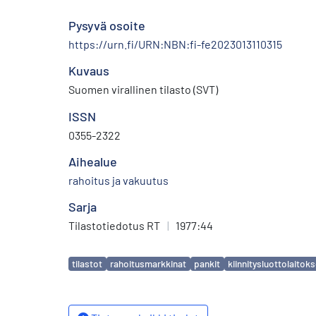
Pysyvä osoite
https://urn.fi/URN:NBN:fi-fe2023013110315
Kuvaus
Suomen virallinen tilasto (SVT)
ISSN
0355-2322
Aihealue
rahoitus ja vakuutus
Sarja
Tilastotiedotus RT
|
1977:44
Avainsanat
tilastot
rahoitusmarkkinat
pankit
kiinnitysluottolaitoks