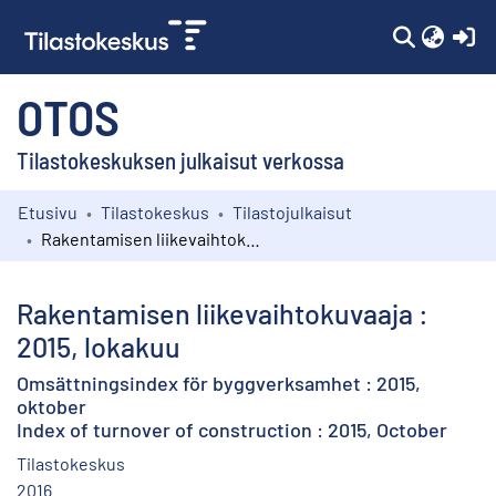
(c
OTOS
Tilastokeskuksen julkaisut verkossa
Etusivu
Tilastokeskus
Tilastojulkaisut
Kokoelmat
Rakentamisen liikevaihtokuvaaja : 2015, lokakuu
Selaa
Rakentamisen liikevaihtokuvaaja :
2015, lokakuu
Omsättningsindex för byggverksamhet : 2015,
oktober
Index of turnover of construction : 2015, October
Tilastokeskus
2016