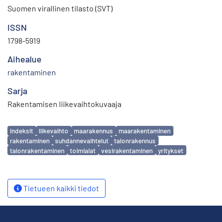
Suomen virallinen tilasto (SVT)
ISSN
1798-5919
Aihealue
rakentaminen
Sarja
Rakentamisen liikevaihtokuvaaja
Avainsanat
indeksit
liikevaihto
maarakennus
maarakentaminen
rakentaminen
suhdannevaihtelut
talonrakennus
talonrakentaminen
toimialat
vesirakentaminen
yritykset
Tietueen kaikki tiedot