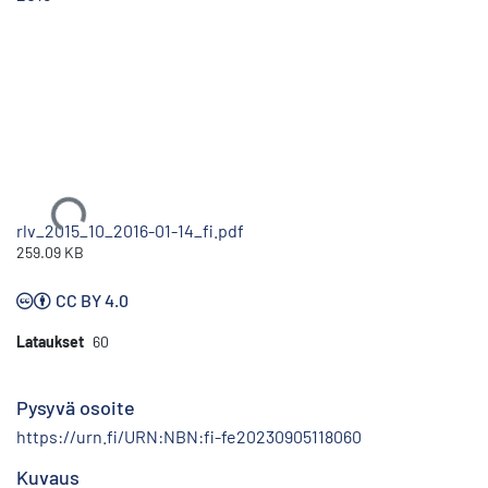
Ladataan...
rlv_2015_10_2016-01-14_fi.pdf
259.09 KB
CC BY 4.0
Lataukset
60
Pysyvä osoite
https://urn.fi/URN:NBN:fi-fe20230905118060
Kuvaus