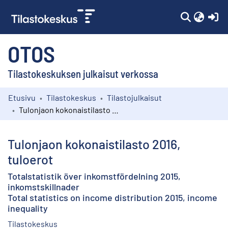
(c
OTOS
Tilastokeskuksen julkaisut verkossa
Etusivu
Tilastokeskus
Tilastojulkaisut
Kokoelmat
Tulonjaon kokonaistilasto 2016, tuloerot
Selaa
Tulonjaon kokonaistilasto 2016,
tuloerot
Totalstatistik över inkomstfördelning 2015,
inkomstskillnader
Total statistics on income distribution 2015, income
inequality
Tilastokeskus