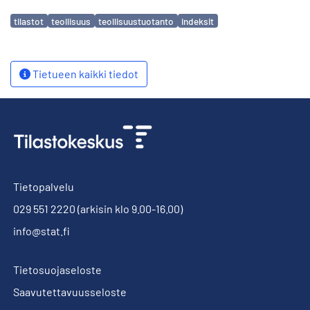
Avainsanat
tilastot
teollisuus
teollisuustuotanto
indeksit
Tietueen kaikki tiedot
Tietopalvelu
029 551 2220
(arkisin klo 9.00-16.00)
info@stat.fi
Tietosuojaseloste
Saavutettavuusseloste