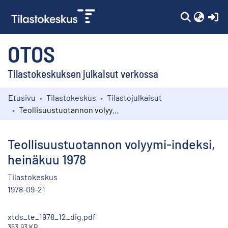
(c
OTOS
Tilastokeskuksen julkaisut verkossa
Etusivu
Tilastokeskus
Tilastojulkaisut
Kokoelmat
Teollisuustuotannon volyymi-indeksi, heinäkuu 1978
Selaa
Teollisuustuotannon volyymi-indeksi,
heinäkuu 1978
Tilastokeskus
1978-09-21
xtds_te_1978_12_dig.pdf
363.93 KB