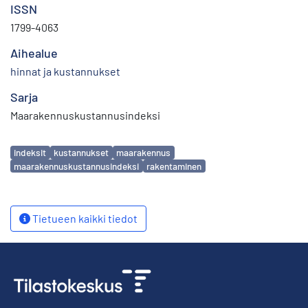
ISSN
1799-4063
Aihealue
hinnat ja kustannukset
Sarja
Maarakennuskustannusindeksi
Avainsanat
indeksit
kustannukset
maarakennus
maarakennuskustannusindeksi
rakentaminen
Tietueen kaikki tiedot