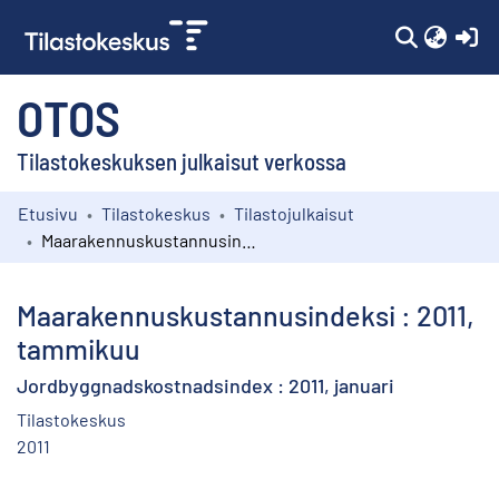
(c
OTOS
Tilastokeskuksen julkaisut verkossa
Etusivu
Tilastokeskus
Tilastojulkaisut
Kokoelmat
Maarakennuskustannusindeksi : 2011, tammikuu
Selaa
Maarakennuskustannusindeksi : 2011,
tammikuu
Jordbyggnadskostnadsindex : 2011, januari
Tilastokeskus
2011