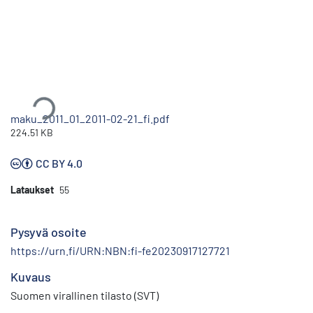
Ladataan...
maku_2011_01_2011-02-21_fi.pdf
224.51 KB
CC BY 4.0
Lataukset
55
Pysyvä osoite
https://urn.fi/URN:NBN:fi-fe20230917127721
Kuvaus
Suomen virallinen tilasto (SVT)