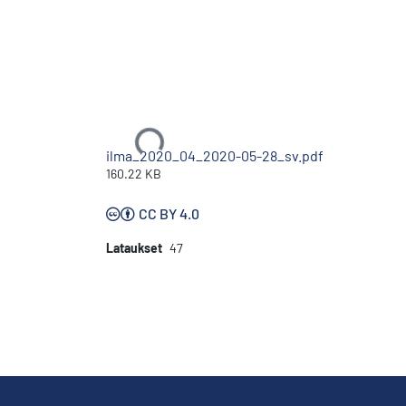
Ladataan...
ilma_2020_04_2020-05-28_sv.pdf
160.22 KB
CC BY 4.0
Lataukset
47