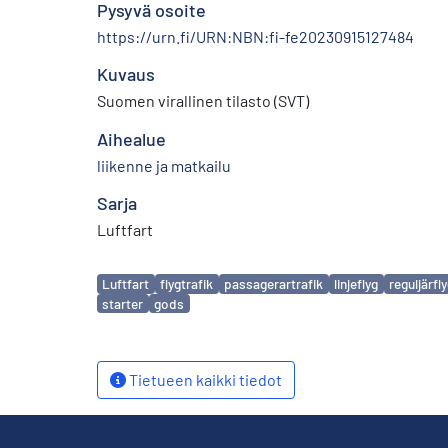
Pysyvä osoite
https://urn.fi/URN:NBN:fi-fe20230915127484
Kuvaus
Suomen virallinen tilasto (SVT)
Aihealue
liikenne ja matkailu
Sarja
Luftfart
Avainsanat
Luftfart
flygtrafik
passagerartrafik
linjeflyg
reguljärfl
starter
gods
Tietueen kaikki tiedot