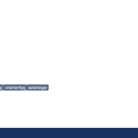
yg
charterflyg
landningar